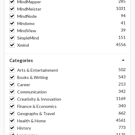
285
MindMapper
1031
MindMeister
94
MindNode
41
Mindomo
39
MindView
151
SimpleMind
4556
Xmind
Categories
502
Arts & Entertainment
543
Books & Writing
213
Career
342
Communication
1169
Creativity & Innovation
340
Finance & Economics
662
Geography & Travel
4561
Health & Home
773
History
1175