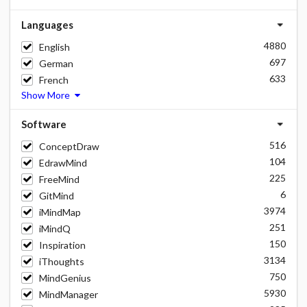
Languages
4880
English
697
German
633
French
Show More
Software
516
ConceptDraw
104
EdrawMind
225
FreeMind
6
GitMind
3974
iMindMap
251
iMindQ
150
Inspiration
3134
iThoughts
750
MindGenius
5930
MindManager