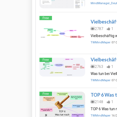
MindManager_Deu
Free
Vielbeschäf
2787
1
Vielbeschäftig 
TWMindMaper
07 
Vielbeschäf
Free
2763
1
Was tun bei Vie
TWMindMaper
07 
TOP 6 Was t
Free
2148
1
TOP 6 Was tun 
TWMindMaper
16 