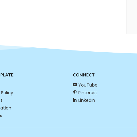
RPLATE
CONNECT
YouTube
 Policy
Pinterest
t
LinkedIn
cation
s