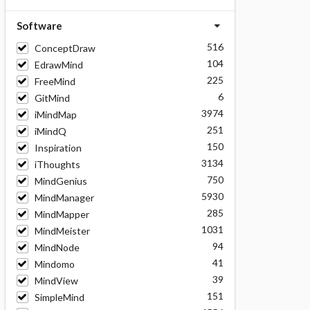
Software
516
ConceptDraw
104
EdrawMind
225
FreeMind
6
GitMind
3974
iMindMap
251
iMindQ
150
Inspiration
3134
iThoughts
750
MindGenius
5930
MindManager
285
MindMapper
1031
MindMeister
94
MindNode
41
Mindomo
39
MindView
151
SimpleMind