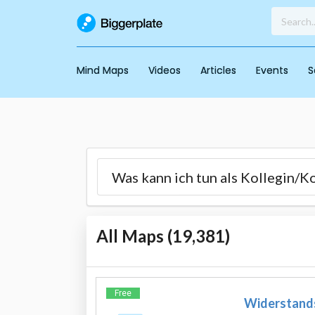
Mind Maps
Videos
Articles
Events
S
All Maps (
19,381
)
Free
Widerstands