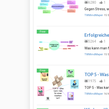
6280
1
Gegen Stress, 
TWMindMaper
15 
Free
Erfolgreich
5264
1
Was kann man fü
TWMindMaper
15 
Free
TOP 5 - Was
1975
1
TOP 5 - Was kan
TWMindMaper
16 