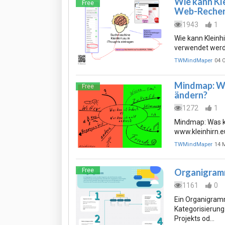
Wie kann Kle
Free
Web-Recher
1943
1
Wie kann Kleinh
verwendet wer
TWMindMaper
04 
Mindmap: Was
Free
ändern?
1272
1
Mindmap: Was ka
www.kleinhirn.e
TWMindMaper
14 
Free
Organigra
1161
0
Ein Organigramm
Kategorisierung
Projekts od…