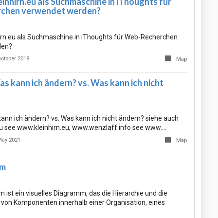
inhirn.eu als Suchmaschine in iThoughts für
chen verwendet werden?
irn.eu als Suchmaschine in iThoughts für Web-Recherchen
den?
October 2018
Map
 kann ich ändern? vs. Was kann ich nicht
nn ich ändern? vs. Was kann ich nicht ändern? siehe auch
u see www.kleinhirn.eu, www.wenzlaff.info see www.…
May 2021
Map
mm
 ist ein visuelles Diagramm, das die Hierarchie und die
 von Komponenten innerhalb einer Organisation, eines