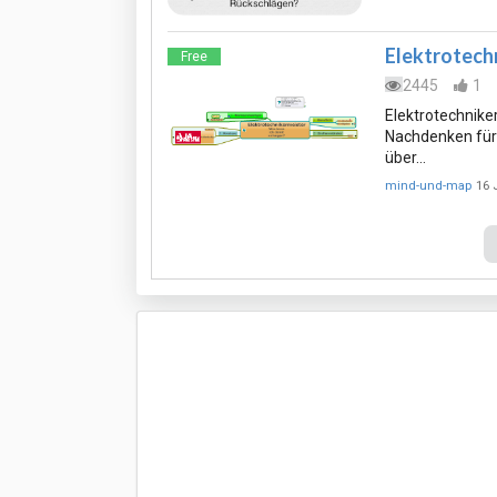
Elektrotech
Free
2445
1
Elektrotechnik
Nachdenken für 
über…
mind-und-map
16 