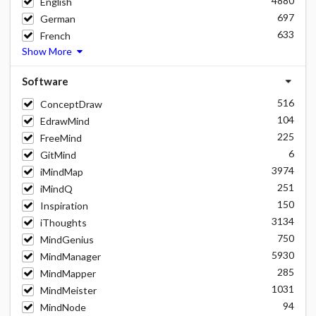
4880
English
697
German
633
French
Show More
Software
516
ConceptDraw
104
EdrawMind
225
FreeMind
6
GitMind
3974
iMindMap
251
iMindQ
150
Inspiration
3134
iThoughts
750
MindGenius
5930
MindManager
285
MindMapper
1031
MindMeister
94
MindNode