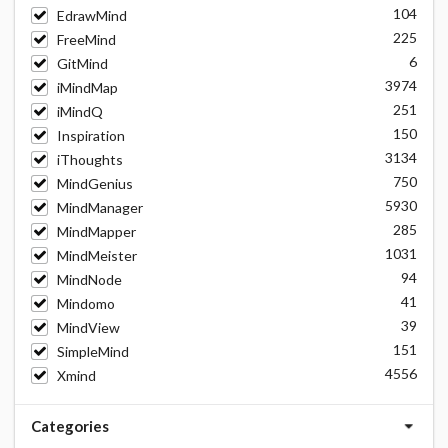
104
EdrawMind
225
FreeMind
6
GitMind
3974
iMindMap
251
iMindQ
150
Inspiration
3134
iThoughts
750
MindGenius
5930
MindManager
285
MindMapper
1031
MindMeister
94
MindNode
41
Mindomo
39
MindView
151
SimpleMind
4556
Xmind
Categories