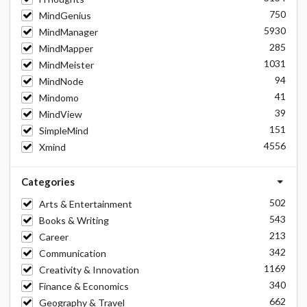
750
MindGenius
5930
MindManager
285
MindMapper
1031
MindMeister
94
MindNode
41
Mindomo
39
MindView
151
SimpleMind
4556
Xmind
Categories
502
Arts & Entertainment
543
Books & Writing
213
Career
342
Communication
1169
Creativity & Innovation
340
Finance & Economics
662
Geography & Travel