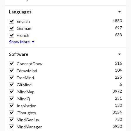
Languages
4880
English
697
German
633
French
Show More
Software
516
ConceptDraw
104
EdrawMind
225
FreeMind
6
GitMind
3972
iMindMap
251
iMindQ
150
Inspiration
3134
iThoughts
750
MindGenius
5930
MindManager