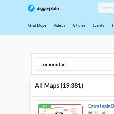
Mind Maps
Videos
Articles
Events
S
All Maps (
19,381
)
Estrategia B
Free
288
0