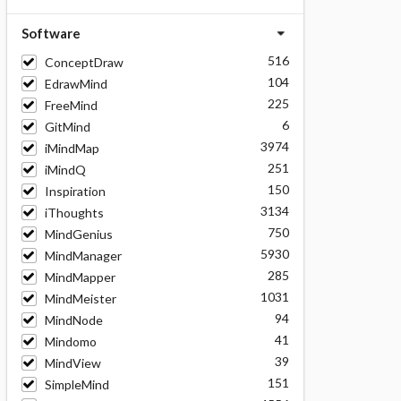
Software
516
ConceptDraw
104
EdrawMind
225
FreeMind
6
GitMind
3974
iMindMap
251
iMindQ
150
Inspiration
3134
iThoughts
750
MindGenius
5930
MindManager
285
MindMapper
1031
MindMeister
94
MindNode
41
Mindomo
39
MindView
151
SimpleMind