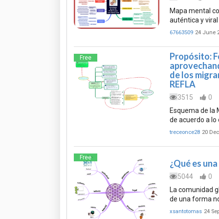
Mapa mental con
auténtica y vir
67663509
24 June 
Propósito: F
Free
aprovechando
de los migra
REFLA
3515
0
Esquema de la M
de acuerdo a lo 
treceonce28
20 De
Free
¿Qué es una
5044
0
La comunidad g
de una forma no
xsantotomas
24 Se