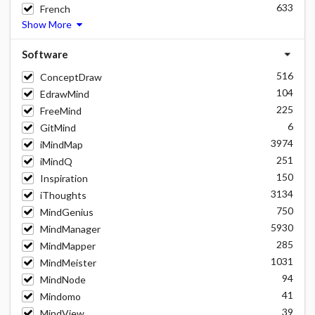
633
French
Show More
Software
516
ConceptDraw
104
EdrawMind
225
FreeMind
6
GitMind
3974
iMindMap
251
iMindQ
150
Inspiration
3134
iThoughts
750
MindGenius
5930
MindManager
285
MindMapper
1031
MindMeister
94
MindNode
41
Mindomo
39
MindView