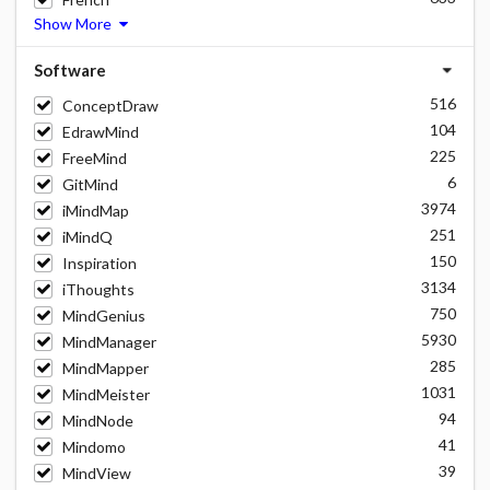
Show More
Software
516
ConceptDraw
104
EdrawMind
225
FreeMind
6
GitMind
3974
iMindMap
251
iMindQ
150
Inspiration
3134
iThoughts
750
MindGenius
5930
MindManager
285
MindMapper
1031
MindMeister
94
MindNode
41
Mindomo
39
MindView