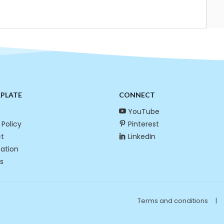
RPLATE
CONNECT
YouTube
 Policy
Pinterest
t
LinkedIn
cation
s
Terms and conditions
|