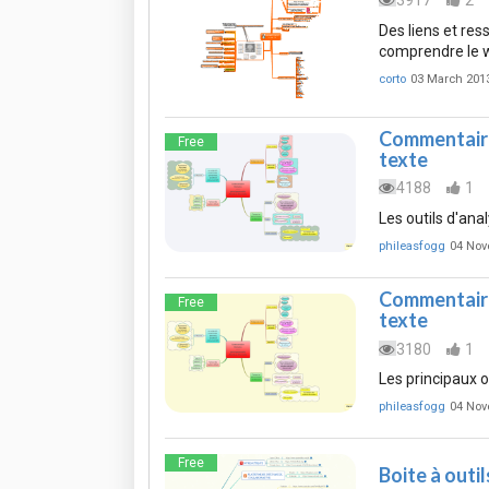
3917
2
Des liens et res
comprendre le we
corto
03 March 201
Commentairel
Free
texte
4188
1
Les outils d'ana
phileasfogg
04 Nov
Commentairel
Free
texte
3180
1
Les principaux o
phileasfogg
04 Nov
Free
Boite à outi