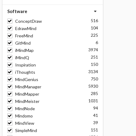
Software
516
ConceptDraw
104
EdrawMind
225
FreeMind
6
GitMind
3974
iMindMap
251
iMindQ
150
Inspiration
3134
iThoughts
750
MindGenius
5930
MindManager
285
MindMapper
1031
MindMeister
94
MindNode
41
Mindomo
39
MindView
151
SimpleMind