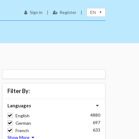
Sign in
|
Register
|
EN
Filter By:
Languages
4880
English
697
German
633
French
Show More