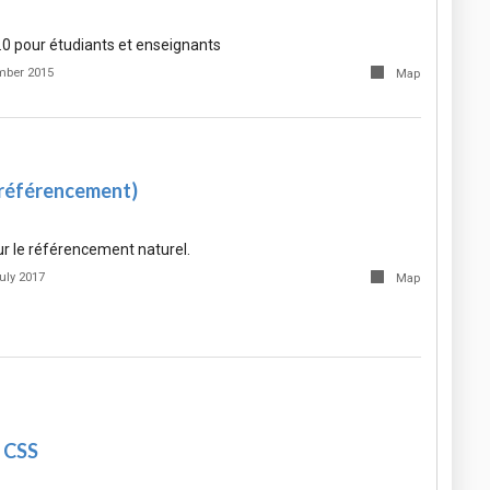
2.0 pour étudiants et enseignants
mber 2015
Map
(référencement)
our le référencement naturel.
uly 2017
Map
 CSS