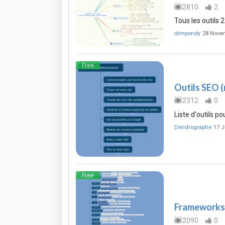
2810
2
Tous les outils 
dimpondy
28 Nove
Free
Outils SEO 
2312
0
Liste d'outils p
Dendrographe
17 J
Free
Frameworks
2090
0