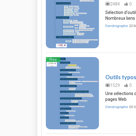
2484
0
Sélection d'outi
Nombreux liens 
Dendrographe
22 M
Free
Outils typos
1529
0
Une sélections d
pages Web
Dendrographe
03 O