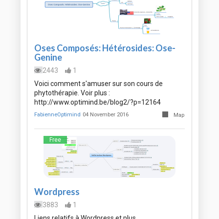
Oses Composés: Hétérosides: Ose-
Genine
2443
1
Voici comment s'amuser sur son cours de
phytothérapie. Voir plus :
http://www.optimind.be/blog2/?p=12164
FabienneOptimind
04 November 2016
Map
Free
Wordpress
3883
1
Liens relatifs à Wordpress et plus