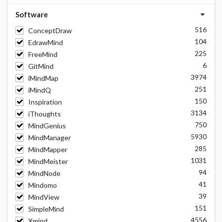
Software
516
ConceptDraw
104
EdrawMind
225
FreeMind
6
GitMind
3974
iMindMap
251
iMindQ
150
Inspiration
3134
iThoughts
750
MindGenius
5930
MindManager
285
MindMapper
1031
MindMeister
94
MindNode
41
Mindomo
39
MindView
151
SimpleMind
4556
Xmind