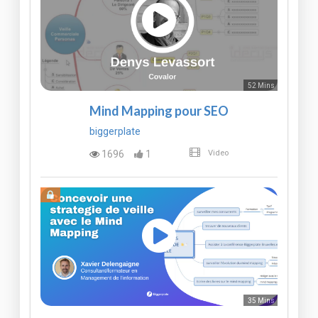
52 Mins
Mind Mapping pour SEO
biggerplate
1696
1
Video
35 Mins