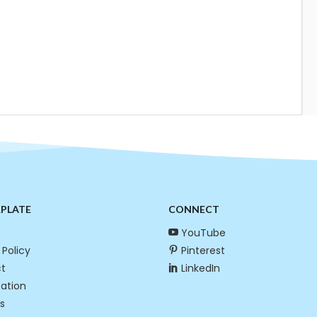
RPLATE
CONNECT
YouTube
 Policy
Pinterest
t
LinkedIn
cation
s