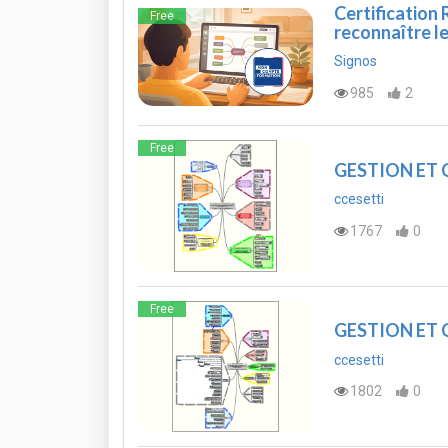
Certification 
Free
reconnaître l
Signos
985
2
Free
GESTION ET
ccesetti
1767
0
Free
GESTION ET
ccesetti
1802
0