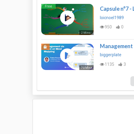
Free
Capsule n°7 - 
loicnoel1989
950
0
2 Mins
Management d
biggerplate
1135
3
70 Mins