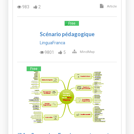
983
2
Article
Free
Scénario pédagogique
LinguaFranca
9801
5
MindMap
Free