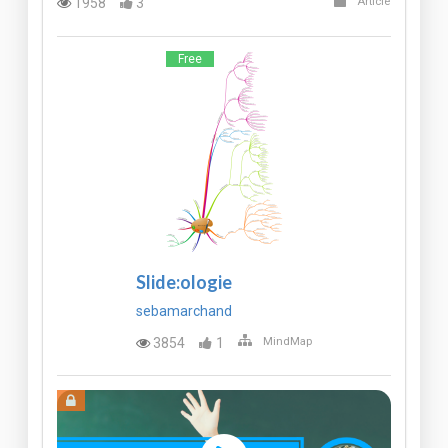
1958
3
Article
Free
Slide:ologie
sebamarchand
3854
1
MindMap