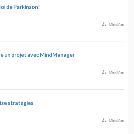
 loi de Parkinson!
MindMap
ivre un projet avec MindManager
MindMap
se stratégies
MindMap