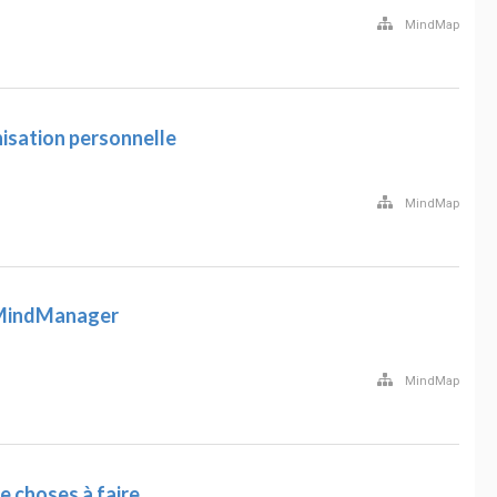
MindMap
isation personnelle
MindMap
 MindManager
MindMap
e choses à faire.