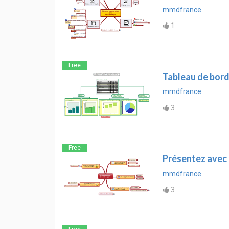
mmdfrance
1
Free
Tableau de bord
mmdfrance
3
Free
Présentez avec
mmdfrance
3