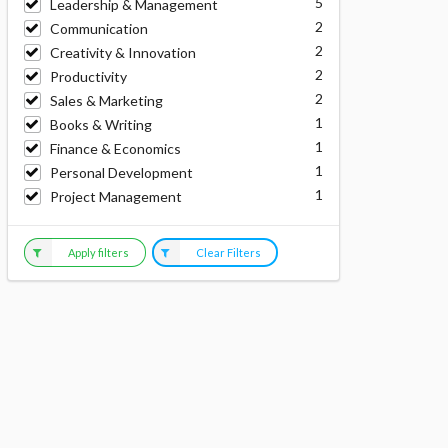
5
Leadership & Management
2
Communication
2
Creativity & Innovation
2
Productivity
2
Sales & Marketing
1
Books & Writing
1
Finance & Economics
1
Personal Development
1
Project Management
Apply filters
Clear Filters