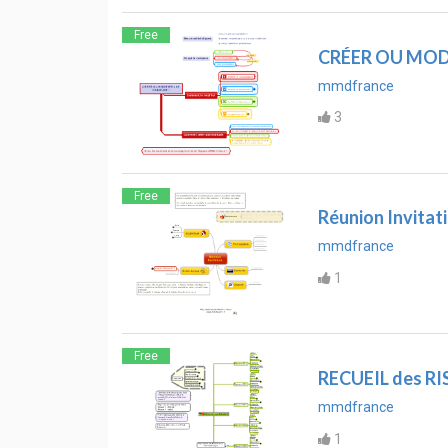
Free
CRÉER OU MODI
mmdfrance
3
Free
Réunion Invitat
mmdfrance
1
Free
RECUEIL des R
mmdfrance
1