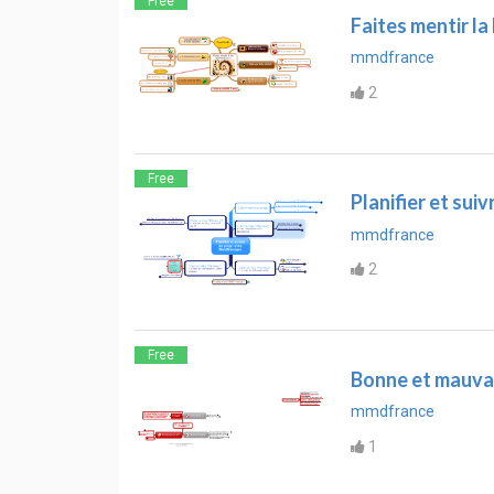
Free
Faites mentir la
mmdfrance
2
Free
Planifier et su
mmdfrance
2
Free
Bonne et mauvai
mmdfrance
1