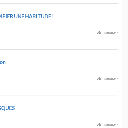
FIER UNE HABITUDE !
MindMap
ion
MindMap
ISQUES
MindMap