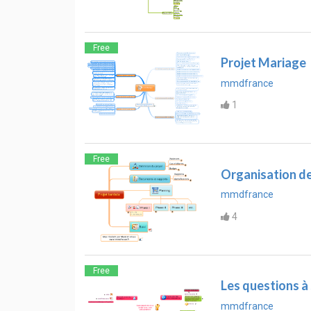
Free
Projet Mariage
mmdfrance
1
Free
Organisation de
mmdfrance
4
Free
Les questions à
mmdfrance