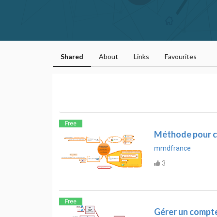
Shared
About
Links
Favourites
Free
Méthode pour co
mmdfrance
3
Free
Gérer un compt