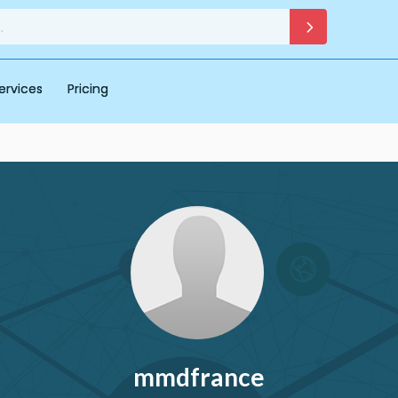
ervices
Pricing
mmdfrance