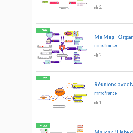
2
Free
Ma Map - Organ
mmdfrance
2
Free
Réunions avec
mmdfrance
1
Free
Ma map ! Liste d