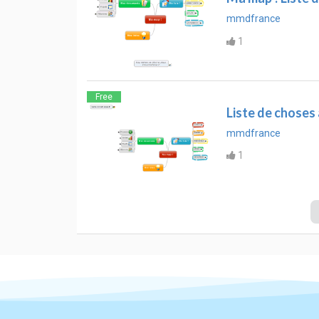
mmdfrance
1
Free
Liste de choses 
mmdfrance
1