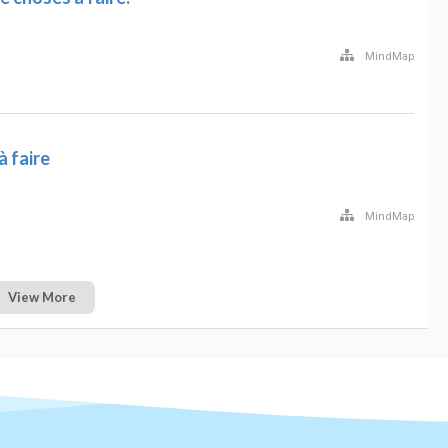
MindMap
à faire
MindMap
View More