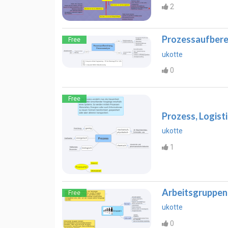
2
Prozessaufbere
Free
ukotte
0
Free
Prozess, Logist
ukotte
1
Arbeitsgruppen 
Free
ukotte
0