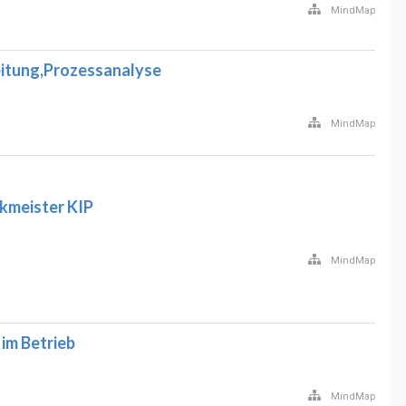
MindMap
itung,Prozessanalyse
MindMap
ikmeister KIP
MindMap
im Betrieb
MindMap