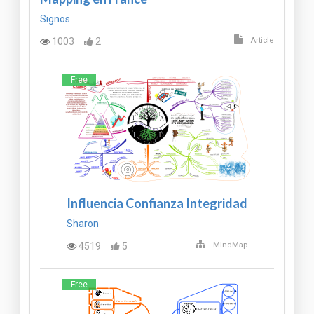
Signos
1003
2
Article
Free
Influencia Confianza Integridad
Sharon
4519
5
MindMap
Free