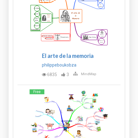
El arte de la memoria
philippeboukobza
6835
3
MindMap
Free