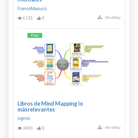
FrancoMasucci
6135
0
MindMap
Free
Libros de Mind Mapping lo
másrelevantes
signos
3493
0
MindMap